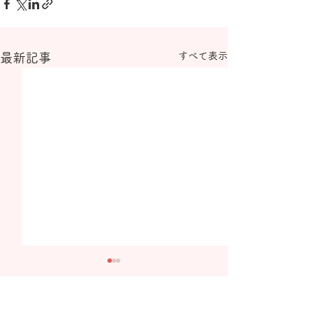
すべて表示
最新記事
7月の休診日
6月の休診日
7月の休診日は20日(祝)およ
6月の休診日は火
コメント